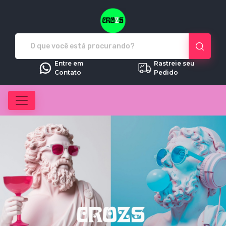
Crozs - Camisetas e produtos pe
Entre em
Rastreie seu
Contato
Pedido