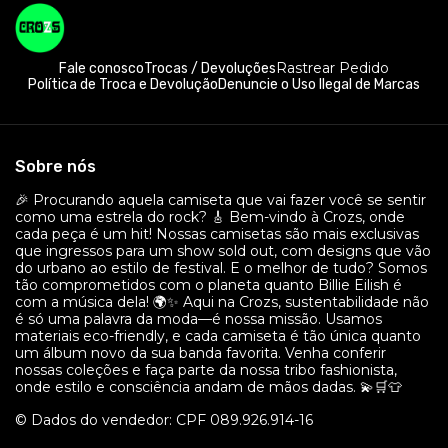
Rastrear Pedido
Fale conosco
Trocas / Devoluções
Política de Troca e Devolução
Denuncie o Uso Ilegal de Marcas
Sobre nós
🎉 Procurando aquela camiseta que vai fazer você se sentir
como uma estrela do rock? 🎸 Bem-vindo à Crozs, onde
cada peça é um hit! Nossas camisetas são mais exclusivas
que ingressos para um show sold out, com designs que vão
do urbano ao estilo de festival. E o melhor de tudo? Somos
tão comprometidos com o planeta quanto Billie Eilish é
com a música dela! 🌍✨ Aqui na Crozs, sustentabilidade não
é só uma palavra da moda—é nossa missão. Usamos
materiais eco-friendly, e cada camiseta é tão única quanto
um álbum novo da sua banda favorita. Venha conferir
nossas coleções e faça parte da nossa tribo fashionista,
onde estilo e consciência andam de mãos dadas. 💫🛒👕
© Dados do vendedor: CPF 089.926.914-16