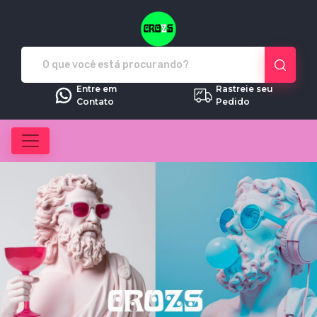
Crozs - Camisetas e produtos pe
Entre em
Rastreie seu
Contato
Pedido