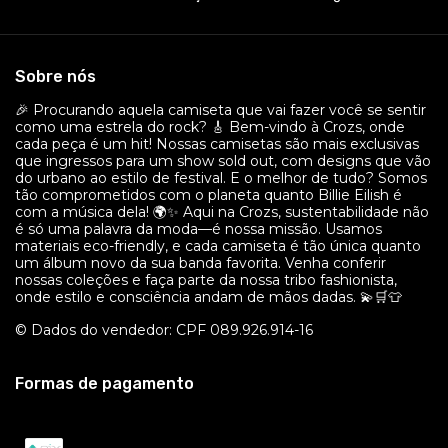
Sobre nós
🎉 Procurando aquela camiseta que vai fazer você se sentir
como uma estrela do rock? 🎸 Bem-vindo à Crozs, onde
cada peça é um hit! Nossas camisetas são mais exclusivas
que ingressos para um show sold out, com designs que vão
do urbano ao estilo de festival. E o melhor de tudo? Somos
tão comprometidos com o planeta quanto Billie Eilish é
com a música dela! 🌍✨ Aqui na Crozs, sustentabilidade não
é só uma palavra da moda—é nossa missão. Usamos
materiais eco-friendly, e cada camiseta é tão única quanto
um álbum novo da sua banda favorita. Venha conferir
nossas coleções e faça parte da nossa tribo fashionista,
onde estilo e consciência andam de mãos dadas. 💫🛒👕
© Dados do vendedor: CPF 089.926.914-16
Formas de pagamento