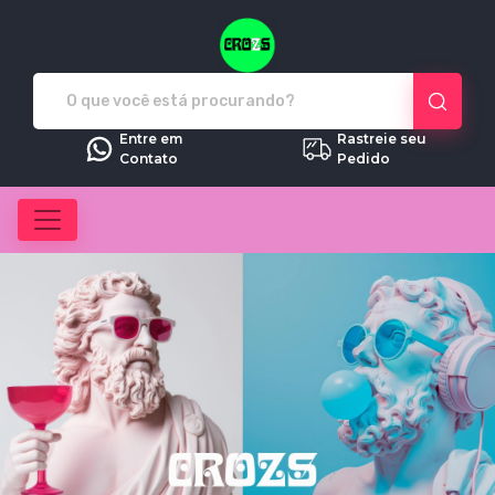
Crozs - Camisetas e produtos pe
Entre em
Rastreie seu
Contato
Pedido