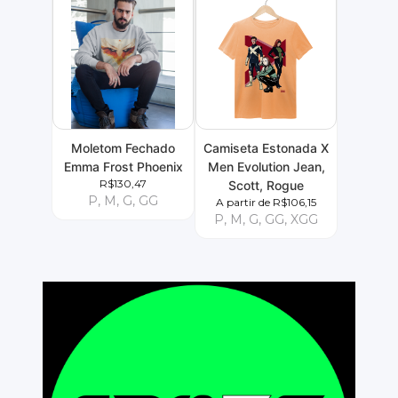
Moletom Fechado
Camiseta Estonada X
Emma Frost Phoenix
Men Evolution Jean,
R$130,47
Scott, Rogue
P, M, G, GG
A partir de R$106,15
P, M, G, GG, XGG