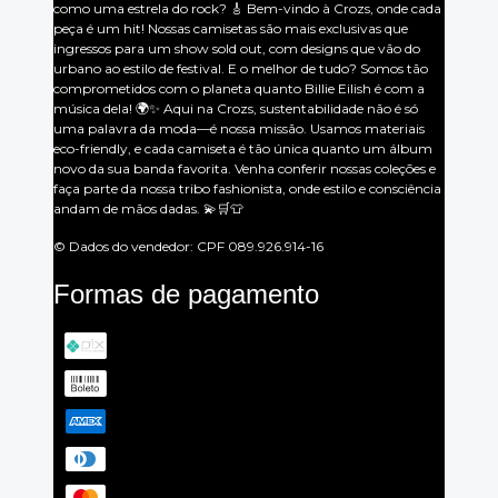
como uma estrela do rock? 🎸 Bem-vindo à Crozs, onde cada
peça é um hit! Nossas camisetas são mais exclusivas que
ingressos para um show sold out, com designs que vão do
urbano ao estilo de festival. E o melhor de tudo? Somos tão
comprometidos com o planeta quanto Billie Eilish é com a
música dela! 🌍✨ Aqui na Crozs, sustentabilidade não é só
uma palavra da moda—é nossa missão. Usamos materiais
eco-friendly, e cada camiseta é tão única quanto um álbum
novo da sua banda favorita. Venha conferir nossas coleções e
faça parte da nossa tribo fashionista, onde estilo e consciência
andam de mãos dadas. 💫🛒👕
© Dados do vendedor: CPF 089.926.914-16
Formas de pagamento