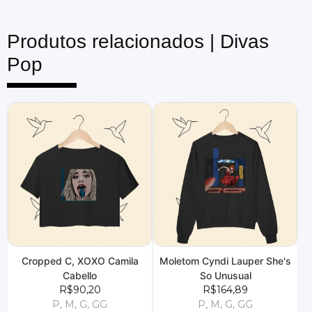
Produtos relacionados |
Divas
Pop
Cropped C, XOXO Camila
Moletom Cyndi Lauper She's
Cabello
So Unusual
R$90,20
R$164,89
P, M, G, GG
P, M, G, GG