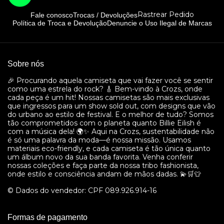
Rastrear Pedido
Fale conosco
Trocas / Devoluções
Política de Troca e Devolução
Denuncie o Uso Ilegal de Marcas
Sobre nós
🎉 Procurando aquela camiseta que vai fazer você se sentir
como uma estrela do rock? 🎸 Bem-vindo à Crozs, onde
cada peça é um hit! Nossas camisetas são mais exclusivas
que ingressos para um show sold out, com designs que vão
do urbano ao estilo de festival. E o melhor de tudo? Somos
tão comprometidos com o planeta quanto Billie Eilish é
com a música dela! 🌍✨ Aqui na Crozs, sustentabilidade não
é só uma palavra da moda—é nossa missão. Usamos
materiais eco-friendly, e cada camiseta é tão única quanto
um álbum novo da sua banda favorita. Venha conferir
nossas coleções e faça parte da nossa tribo fashionista,
onde estilo e consciência andam de mãos dadas. 💫🛒👕
© Dados do vendedor: CPF 089.926.914-16
Formas de pagamento