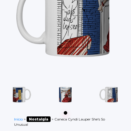
Início
>
Nostalgia
>
Caneca Cyndi Lauper She's So
Unusual