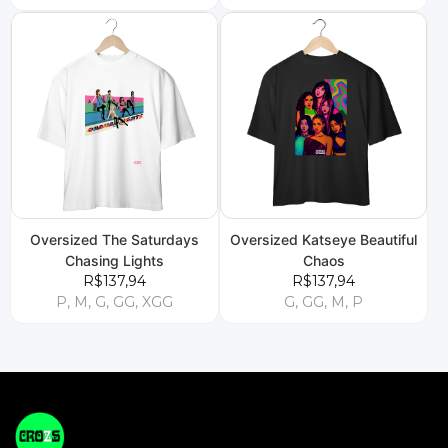
Oversized The Saturdays
Oversized Katseye Beautiful
Chasing Lights
Chaos
R$137,94
R$137,94
P, M, G, GG, XGG
G, GG, M, P