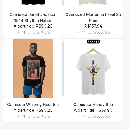
Camiseta Janet Jackson
Oversized Madonna I Feel So
1814 Rhythm Nation
Free
A partir de R$90,20
R$137,94
P, M, G, GG, XGG
P, M, G, GG, XGG
Camiseta Whitney Houston
Camiseta Honey Bee
A partir de R$90,20
A partir de R$69,90
P, M, G, GG, XGG
P, M, G, GG, XGG