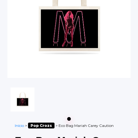
Início
>
Pop Crozs
>
Eco Bag Mariah Carey Caution