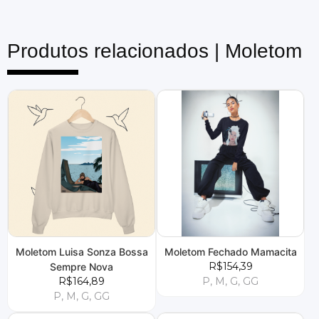
Produtos relacionados |
Moletom
Moletom Luisa Sonza Bossa
Moletom Fechado Mamacita
R$154,39
Sempre Nova
R$164,89
P, M, G, GG
P, M, G, GG