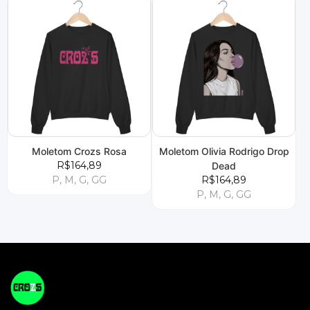
Moletom Crozs Rosa
Moletom Olivia Rodrigo Drop
R$164,89
Dead
P, M, G, GG
R$164,89
P, M, G, GG