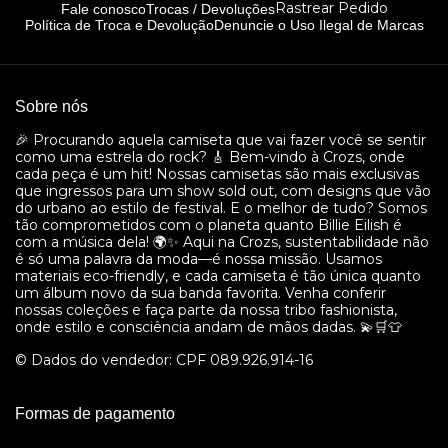
Rastrear Pedido
Fale conosco
Trocas / Devoluções
Política de Troca e Devolução
Denuncie o Uso Ilegal de Marcas
Sobre nós
🎉 Procurando aquela camiseta que vai fazer você se sentir
como uma estrela do rock? 🎸 Bem-vindo à Crozs, onde
cada peça é um hit! Nossas camisetas são mais exclusivas
que ingressos para um show sold out, com designs que vão
do urbano ao estilo de festival. E o melhor de tudo? Somos
tão comprometidos com o planeta quanto Billie Eilish é
com a música dela! 🌍✨ Aqui na Crozs, sustentabilidade não
é só uma palavra da moda—é nossa missão. Usamos
materiais eco-friendly, e cada camiseta é tão única quanto
um álbum novo da sua banda favorita. Venha conferir
nossas coleções e faça parte da nossa tribo fashionista,
onde estilo e consciência andam de mãos dadas. 💫🛒👕
© Dados do vendedor: CPF 089.926.914-16
Formas de pagamento