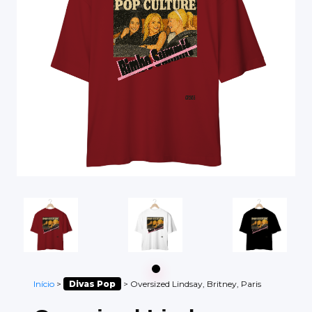
Início
>
Divas Pop
>
Oversized Lindsay, Britney, Paris