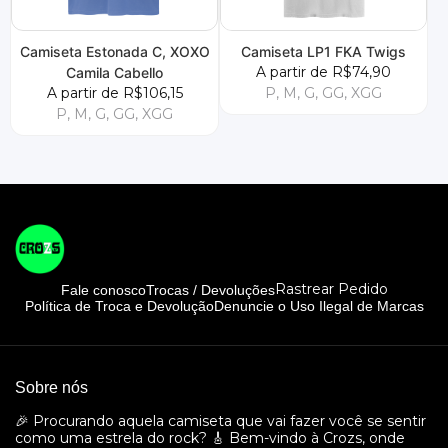
Camiseta Estonada C, XOXO
Camiseta LP1 FKA Twigs
A partir de R$74,90
Camila Cabello
A partir de R$106,15
P, M, G, GG, XGG
P, M, G, GG, XGG
Rastrear Pedido
Fale conosco
Trocas / Devoluções
Política de Troca e Devolução
Denuncie o Uso Ilegal de Marcas
Sobre nós
🎉 Procurando aquela camiseta que vai fazer você se sentir
como uma estrela do rock? 🎸 Bem-vindo à Crozs, onde