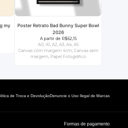
ng my
Poster Retrato Bad Bunny Super Bowl
2026
A partir de R$62,15
A0, A1, A2, A3, A4, A5
Canvas com margem 4cm, Canvas sem
margem, Papel Fotográfico
lítica de Troca e Devolução
Denuncie o Uso Ilegal de Marcas
Formas de pagamento