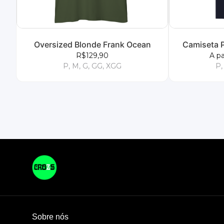
Oversized Blonde Frank Ocean
Camiseta 
R$129,90
A pa
P, M, G, GG, XGG
P,
Sobre nós