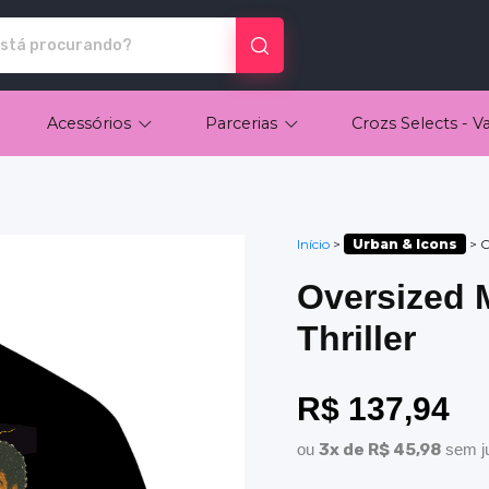
ados
Acessórios
Parcerias
Crozs Selects - V
Início
>
Urban & Icons
>
O
Oversized 
Thriller
R$ 137,94
ou
3x de R$ 45,98
sem j