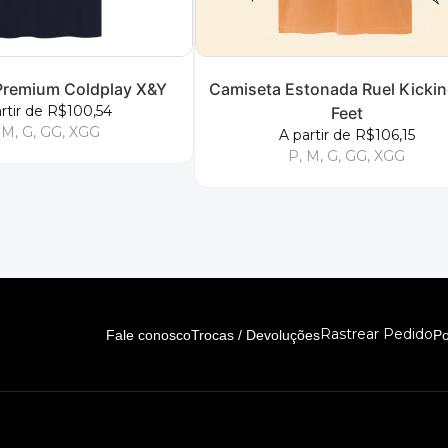
Premium Coldplay X&Y
Camiseta Estonada Ruel Kicki
rtir de R$100,54
Feet
 M, G, GG, XGG
A partir de R$106,15
P, M, G, GG, XGG
Rastrear Pedido
Fale conosco
Trocas / Devoluções
Po