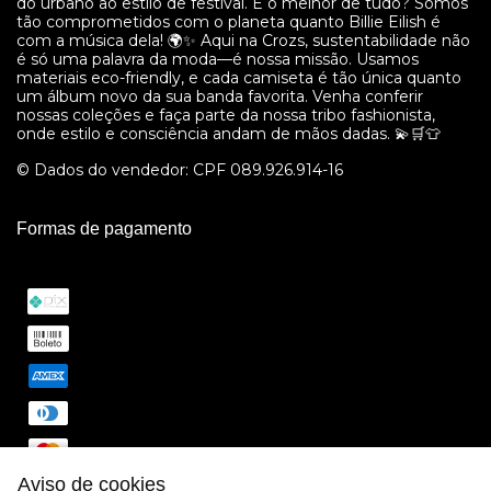
do urbano ao estilo de festival. E o melhor de tudo? Somos
tão comprometidos com o planeta quanto Billie Eilish é
com a música dela! 🌍✨ Aqui na Crozs, sustentabilidade não
é só uma palavra da moda—é nossa missão. Usamos
materiais eco-friendly, e cada camiseta é tão única quanto
um álbum novo da sua banda favorita. Venha conferir
nossas coleções e faça parte da nossa tribo fashionista,
onde estilo e consciência andam de mãos dadas. 💫🛒👕
© Dados do vendedor: CPF 089.926.914-16
Formas de pagamento
Aviso de cookies