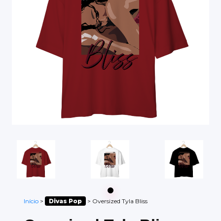
Início
>
Divas Pop
>
Oversized Tyla Bliss