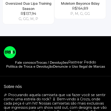
Oversized Dua Lipa Training
Moletom Beyonce Bday
R$164,89
Season
R$137,94
P, M, G, GG
G, GG, M, P
Rastrear Pedido
Fale conosco
Trocas / Devoluções
Política de Troca e Devolução
Denuncie o Uso Ilegal de Marcas
Sobre nós
🎉 Procurando aquela camiseta que vai fazer você se sentir
como uma estrela do rock? 🎸 Bem-vindo à Crozs, onde
cada peça é um hit! Nossas camisetas são mais exclusivas
que ingressos para um show sold out, com designs que vão