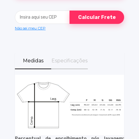
Calcular Frete
Não sei meu CEP
Medidas
Especificações
Percentual de encolhimento pós lavagem: