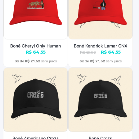
Boné Cheryl Only Human
Boné Kendrick Lamar GNX
R$ 64,55
R$ 64,55
R$ 69,90
sem juros
sem juros
3x de R$ 21,52
3x de R$ 21,52
Boné Americano Crozs
Boné Crozs