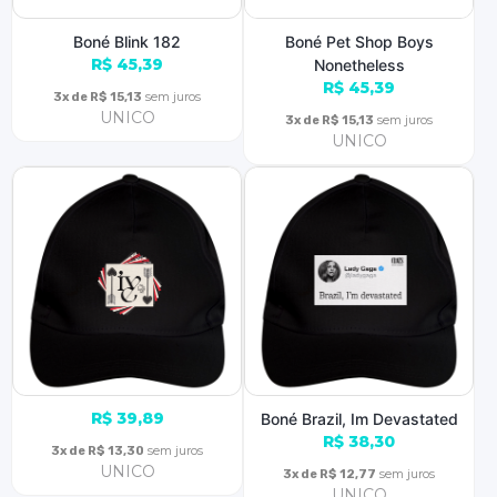
Boné Blink 182
Boné Pet Shop Boys
R$ 45,39
Nonetheless
R$ 45,39
sem juros
3x de R$ 15,13
UNICO
sem juros
3x de R$ 15,13
UNICO
R$ 39,89
Boné Brazil, Im Devastated
R$ 38,30
sem juros
3x de R$ 13,30
UNICO
sem juros
3x de R$ 12,77
UNICO