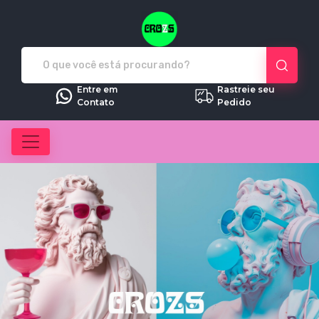
Crozs - Camisetas e produtos pe
Entre em
Rastreie seu
Contato
Pedido