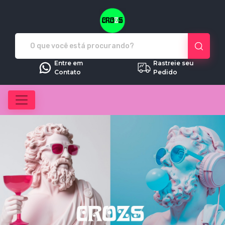
Crozs - Camisetas e produtos pe
Entre em
Rastreie seu
Contato
Pedido