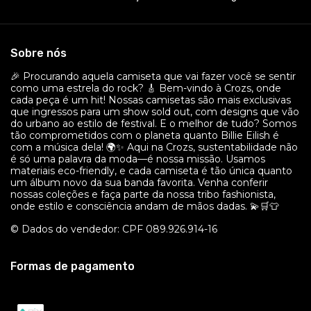
Sobre nós
🎉 Procurando aquela camiseta que vai fazer você se sentir
como uma estrela do rock? 🎸 Bem-vindo à Crozs, onde
cada peça é um hit! Nossas camisetas são mais exclusivas
que ingressos para um show sold out, com designs que vão
do urbano ao estilo de festival. E o melhor de tudo? Somos
tão comprometidos com o planeta quanto Billie Eilish é
com a música dela! 🌍✨ Aqui na Crozs, sustentabilidade não
é só uma palavra da moda—é nossa missão. Usamos
materiais eco-friendly, e cada camiseta é tão única quanto
um álbum novo da sua banda favorita. Venha conferir
nossas coleções e faça parte da nossa tribo fashionista,
onde estilo e consciência andam de mãos dadas. 💫🛒👕
© Dados do vendedor: CPF 089.926.914-16
Formas de pagamento