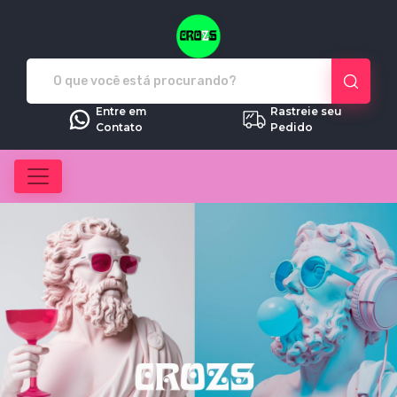
Crozs - Camisetas e produtos pe
Entre em
Rastreie seu
Contato
Pedido