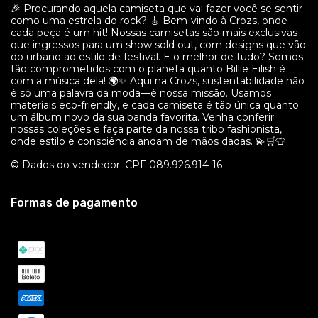
🎉 Procurando aquela camiseta que vai fazer você se sentir
como uma estrela do rock? 🎸 Bem-vindo à Crozs, onde
cada peça é um hit! Nossas camisetas são mais exclusivas
que ingressos para um show sold out, com designs que vão
do urbano ao estilo de festival. E o melhor de tudo? Somos
tão comprometidos com o planeta quanto Billie Eilish é
com a música dela! 🌍✨ Aqui na Crozs, sustentabilidade não
é só uma palavra da moda—é nossa missão. Usamos
materiais eco-friendly, e cada camiseta é tão única quanto
um álbum novo da sua banda favorita. Venha conferir
nossas coleções e faça parte da nossa tribo fashionista,
onde estilo e consciência andam de mãos dadas. 💫🛒👕
© Dados do vendedor: CPF 089.926.914-16
Formas de pagamento