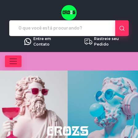
Crozs - Camisetas e produtos pe
Entre em
Rastreie seu
Contato
Pedido