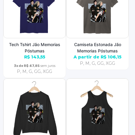
Tech Tshirt Jão Memorias
Camiseta Estonada Jão
Póstumas
Memorias Póstumas
R$ 143,55
A partir de R$ 106,15
P, M, G, GG, XGG
sem juros
3x de R$ 47,85
P, M, G, GG, XGG