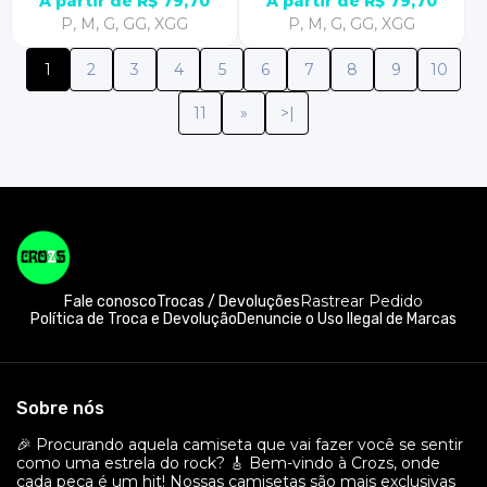
A partir de R$ 79,70
A partir de R$ 79,70
P, M, G, GG, XGG
P, M, G, GG, XGG
1
2
3
4
5
6
7
8
9
10
11
»
>|
Rastrear Pedido
Fale conosco
Trocas / Devoluções
Política de Troca e Devolução
Denuncie o Uso Ilegal de Marcas
Sobre nós
🎉 Procurando aquela camiseta que vai fazer você se sentir
como uma estrela do rock? 🎸 Bem-vindo à Crozs, onde
cada peça é um hit! Nossas camisetas são mais exclusivas