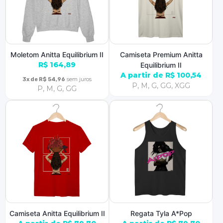
Moletom Anitta Equilibrium II
Camiseta Premium Anitta
R$ 164,89
Equilibrium II
A partir de R$ 100,54
sem juros
3x de R$ 54,96
P, M, G, GG, XGG
P, M, G, GG
Camiseta Anitta Equilibrium II
Regata Tyla A*Pop