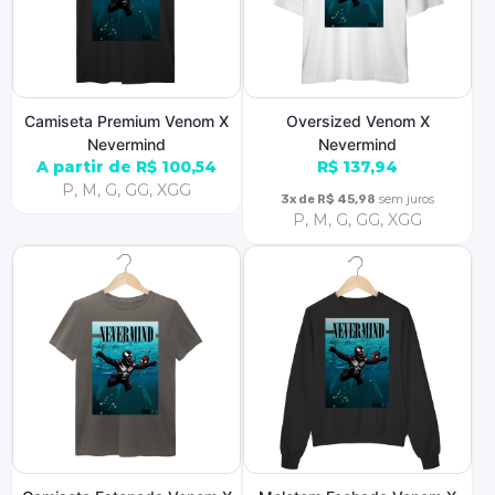
Camiseta Premium Venom X
Oversized Venom X
Nevermind
Nevermind
A partir de R$ 100,54
R$ 137,94
P, M, G, GG, XGG
sem juros
3x de R$ 45,98
P, M, G, GG, XGG