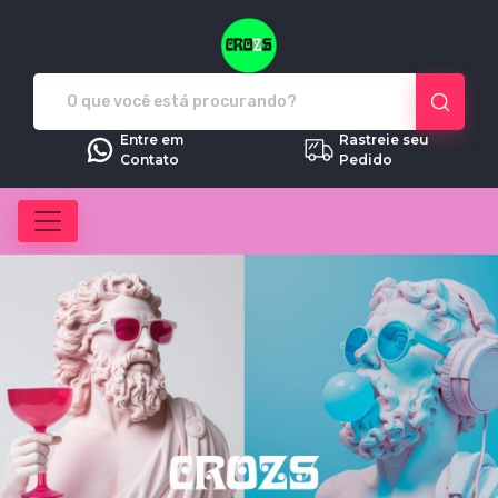
Crozs - Camisetas e produtos pe
Entre em
Rastreie seu
Contato
Pedido