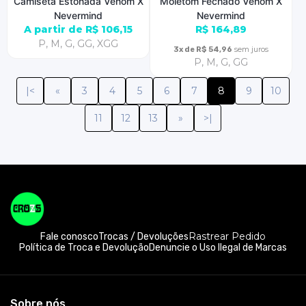
Camiseta Estonada Venom X
Moletom Fechado Venom X
Nevermind
Nevermind
A partir de R$ 106,15
R$ 164,89
P, M, G, GG, XGG
sem juros
3x de R$ 54,96
P, M, G, GG
|<
«
3
4
5
6
7
8
9
10
11
12
13
»
>|
Rastrear Pedido
Fale conosco
Trocas / Devoluções
Política de Troca e Devolução
Denuncie o Uso Ilegal de Marcas
Sobre nós