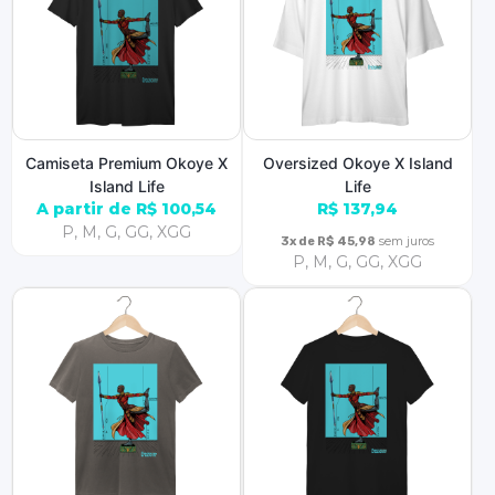
Camiseta Premium Okoye X
Oversized Okoye X Island
Island Life
Life
A partir de R$ 100,54
R$ 137,94
P, M, G, GG, XGG
sem juros
3x de R$ 45,98
P, M, G, GG, XGG