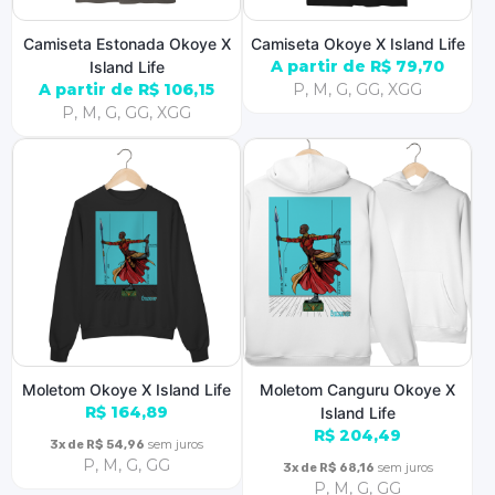
Camiseta Estonada Okoye X
Camiseta Okoye X Island Life
A partir de R$ 79,70
Island Life
A partir de R$ 106,15
P, M, G, GG, XGG
P, M, G, GG, XGG
Moletom Okoye X Island Life
Moletom Canguru Okoye X
R$ 164,89
Island Life
R$ 204,49
sem juros
3x de R$ 54,96
P, M, G, GG
sem juros
3x de R$ 68,16
P, M, G, GG